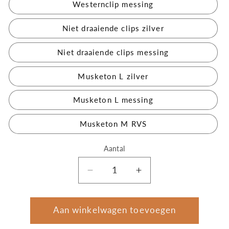
Westernclip messing
Niet draaiende clips zilver
Niet draaiende clips messing
Musketon L zilver
Musketon L messing
Musketon M RVS
Aantal
Aantal
Aantal
Aantal
verlagen
verhogen
voor
voor
Soort
Soort
Aan winkelwagen toevoegen
teugelclips?
teugelclips?