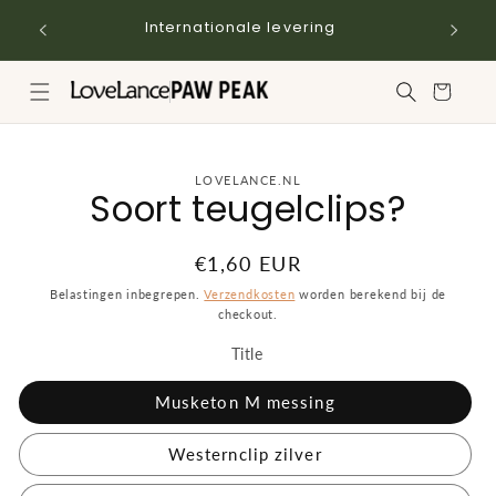
Meteen
naar de
Internationale levering
content
Winkelwagen
a direct naar
LOVELANCE.NL
Soort teugelclips?
roductinformatie
Normale
€1,60 EUR
prijs
Belastingen inbegrepen.
Verzendkosten
worden berekend bij de
checkout.
Title
Musketon M messing
Westernclip zilver