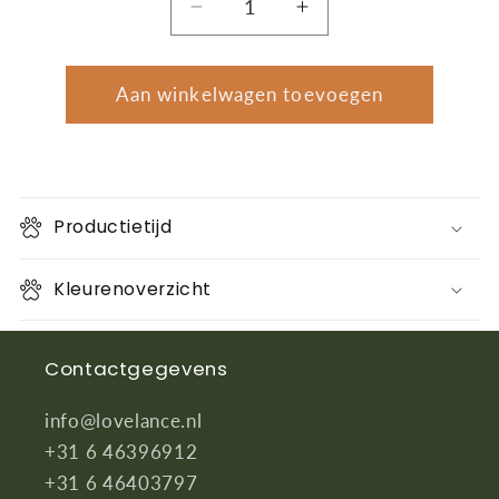
Aantal
Aantal
Aantal
verlagen
verhogen
voor
voor
Afwerking
Afwerking
Aan winkelwagen toevoegen
handvat
handvat
Productietijd
Kleurenoverzicht
Contactgegevens
info@lovelance.nl
+31 6 46396912
+31 6 46403797