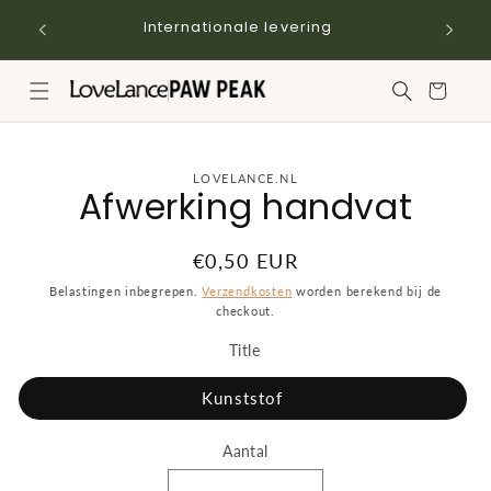
Meteen
naar de
Internationale levering
content
Winkelwagen
a direct naar
LOVELANCE.NL
Afwerking handvat
roductinformatie
Normale
€0,50 EUR
prijs
Belastingen inbegrepen.
Verzendkosten
worden berekend bij de
checkout.
Title
Kunststof
Aantal