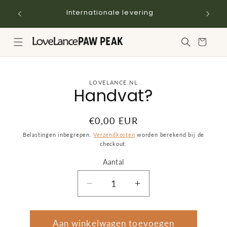
Meteen
naar de
Internationale levering
content
Winkelwagen
a direct naar
LOVELANCE.NL
Handvat?
roductinformatie
Normale
€0,00 EUR
prijs
Belastingen inbegrepen.
Verzendkosten
worden berekend bij de
checkout.
Aantal
Aantal
Aantal
Aantal
verlagen
verhogen
voor
voor
Handvat?
Handvat?
Aan winkelwagen toevoegen