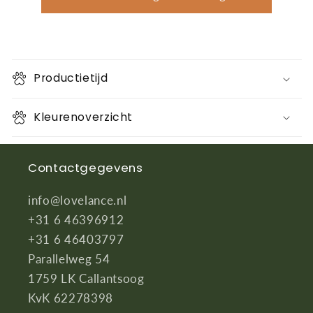
Productietijd
Kleurenoverzicht
Contactgegevens
info@lovelance.nl
+31 6 46396912
+31 6 46403797
Parallelweg 54
1759 LK Callantsoog
KvK 62278398