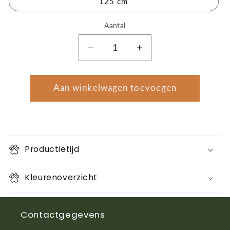
125 cm
Aantal
Aantal
Aantal
Aantal
verlagen
verhogen
voor
voor
Lengte
Lengte
Aan winkelwagen toevoegen
showlijn
showlijn
met
met
musketon
musketon
Productietijd
Kleurenoverzicht
Contactgegevens