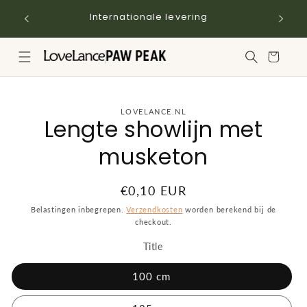
Meteen
naar de
Internationale levering
content
Winkelwagen
a direct naar
LOVELANCE.NL
Lengte showlijn met
roductinformatie
musketon
Normale
€0,10 EUR
prijs
Belastingen inbegrepen.
Verzendkosten
worden berekend bij de
checkout.
Title
100 cm