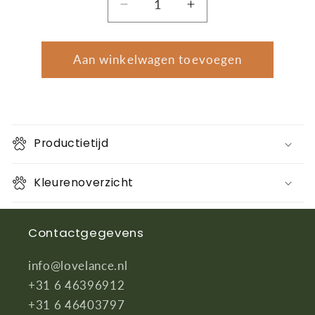
Aantal
Aantal
Aantal
verlagen
verhogen
voor
voor
Ring
Ring
Aan winkelwagen toevoegen
in
in
handvat?
handvat?
Productietijd
Kleurenoverzicht
Contactgegevens
info@lovelance.nl
+31 6 46396912
+31 6 46403797