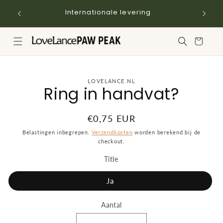
Meteen
naar de
Internationale levering
content
Winkelwagen
a direct naar
LOVELANCE.NL
Ring in handvat?
roductinformatie
Normale
€0,75 EUR
prijs
Belastingen inbegrepen.
Verzendkosten
worden berekend bij de
checkout.
Title
Ja
Aantal