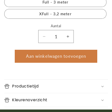
Full - 3 meter
XFull - 3,2 meter
Aantal
Aantal
Aantal
Aantal
verlagen
verhogen
voor
voor
Lengte
Lengte
Aan winkelwagen toevoegen
teugels
teugels
PRO
PRO
Productietijd
Kleurenoverzicht