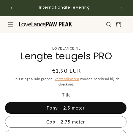
Meteen
naar de
Internationale levering
content
Winkelwagen
a direct naar
LOVELANCE.NL
Lengte teugels PRO
roductinformatie
Normale
€1,90 EUR
prijs
Belastingen inbegrepen.
Verzendkosten
worden berekend bij de
checkout.
Title
Pony - 2,5 meter
Cob - 2,75 meter