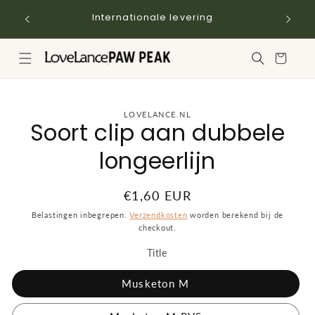
Meteen
naar de
Internationale levering
content
Winkelwagen
a direct naar
LOVELANCE.NL
Soort clip aan dubbele
roductinformatie
longeerlijn
Normale
€1,60 EUR
prijs
Belastingen inbegrepen.
Verzendkosten
worden berekend bij de
checkout.
Title
Musketon M