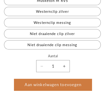
Musketon M RVS
Westernclip zilver
Westernclip messing
Niet draaiende clip zilver
Niet draaiende clip messing
Aantal
Aantal
Aantal
Aantal
verlagen
verhogen
voor
voor
Soort
Soort
Aan winkelwagen toevoegen
clip
clip
aan
aan
dubbele
dubbele