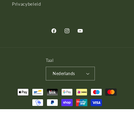
Privacybeleid
Facebook
Instagram
YouTube
Taal
Nederlands
Betaalmethoden
© 2026,
LoveLance.nl
Powered by Shopify
Terugbetalingsbeleid
Privacybeleid
Algemene voorwaarden
Verzendbeleid