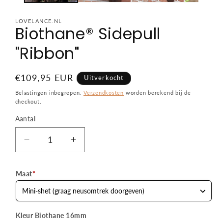
LOVELANCE.NL
Biothane® Sidepull
"Ribbon"
Normale
€109,95 EUR
Uitverkocht
prijs
Belastingen inbegrepen.
Verzendkosten
worden berekend bij de
checkout.
Aantal
Aantal
Aantal
Aantal
verlagen
verhogen
voor
voor
Maat
*
Biothane®
Biothane®
Sidepull
Sidepull
&quot;Ribbon&quot;
&quot;Ribbon&quot;
Kleur Biothane 16mm