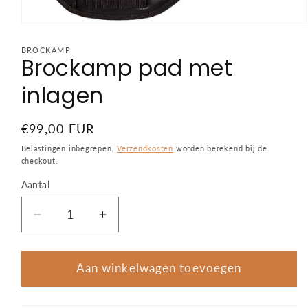
Media
1
openen
BROCKAMP
Brockamp pad met
in
modaal
inlagen
Normale
€99,00 EUR
prijs
Belastingen inbegrepen.
Verzendkosten
worden berekend bij de
checkout.
Aantal
Aantal
Aantal
Aantal
verlagen
verhogen
voor
voor
Brockamp
Brockamp
Aan winkelwagen toevoegen
pad
pad
met
met