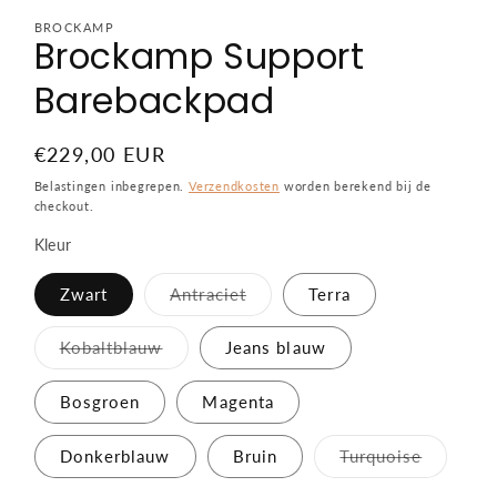
BROCKAMP
Brockamp Support
Barebackpad
Normale
€229,00 EUR
prijs
Belastingen inbegrepen.
Verzendkosten
worden berekend bij de
checkout.
Kleur
Variant
Zwart
Antraciet
Terra
uitverkocht
of
niet
Variant
Kobaltblauw
Jeans blauw
beschikbaar
uitverkocht
of
niet
Bosgroen
Magenta
beschikbaar
Variant
Donkerblauw
Bruin
Turquoise
uitverko
of