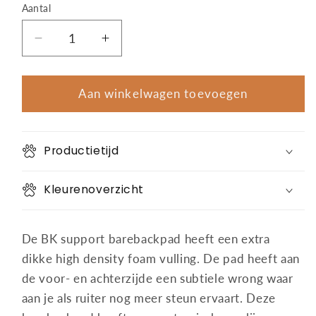
niet
Aantal
Aantal
beschikb
Aantal
Aantal
verlagen
verhogen
voor
voor
Brockamp
Brockamp
Aan winkelwagen toevoegen
Support
Support
Barebackpad
Barebackpad
Productietijd
Kleurenoverzicht
De BK support barebackpad heeft een extra
dikke high density foam vulling. De pad heeft aan
de voor- en achterzijde een subtiele wrong waar
aan je als ruiter nog meer steun ervaart. Deze