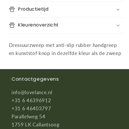
Productietijd
Kleurenoverzicht
Dressuurzweep met anti-slip rubber handgreep
en
kunststof knop in dezelfde kleur als de zweep
Contactgegevens
info@lovelance.nl
+31 6 46396912
+31 6 46403797
Parallelweg 54
1759 LK Callantsoog