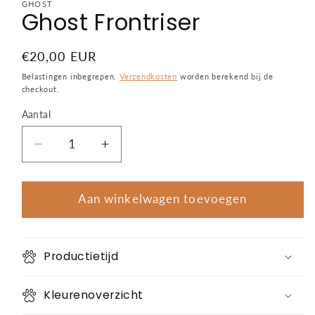
openen
GHOST
Ghost Frontriser
in
modaal
Normale
€20,00 EUR
prijs
Belastingen inbegrepen.
Verzendkosten
worden berekend bij de
checkout.
Aantal
Aantal
Aantal
Aantal
verlagen
verhogen
voor
voor
Ghost
Ghost
Aan winkelwagen toevoegen
Frontriser
Frontriser
Productietijd
Kleurenoverzicht