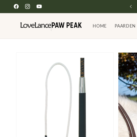
Meteen
naar de
Facebook
Instagram
YouTube
content
HOME
PAARDEN
Ga direct naar
productinformatie