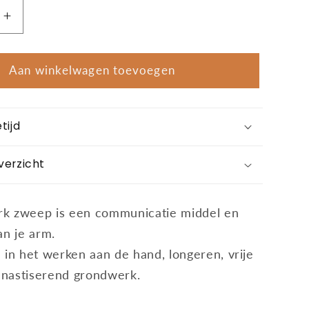
Aantal
verhogen
voor
rk
Grondwerk
Aan winkelwagen toevoegen
zweep
tijd
verzicht
k zweep is een communicatie middel en
an je arm.
 in het werken aan de hand, longeren, vrije
nastiserend grondwerk.