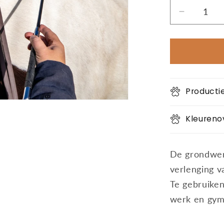
Aantal
verlagen
voor
Grondwe
zweep
Productie
Kleureno
De grondwer
verlenging v
Te gebruiken
werk en gym