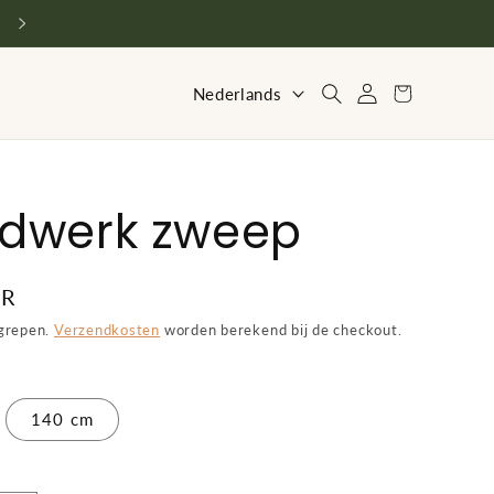
Vriendelijke service en advies
T
Inloggen
Winkelwagen
Nederlands
a
a
l
dwerk zweep
UR
egrepen.
Verzendkosten
worden berekend bij de checkout.
140 cm