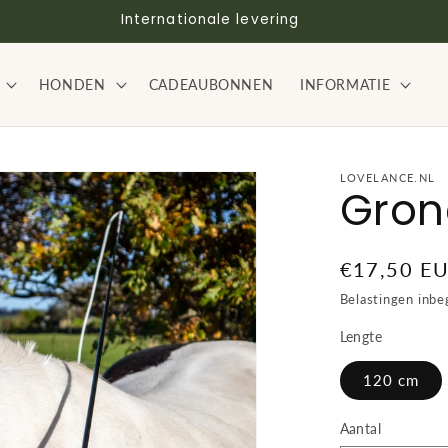
Internationale levering
HONDEN
CADEAUBONNEN
INFORMATIE
LOVELANCE.NL
Gron
Normale
€17,50 E
prijs
Belastingen inb
Lengte
120 cm
Aantal
Aantal