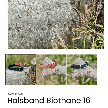
Media
1
openen
in
modaal
PAW PEAK
Halsband Biothane 16