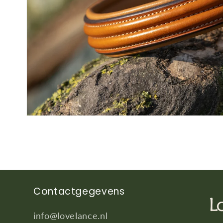
Media
1
openen
in
modaal
Contactgegevens
info@lovelance.nl