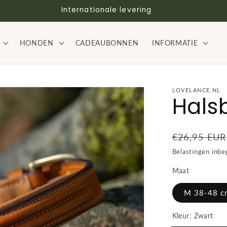
Internationale levering
HONDEN
CADEAUBONNEN
INFORMATIE
LOVELANCE.NL
Hals
Normale
€26,95 EUR
prijs
Belastingen inb
Maat
M 38-48 c
Kleur:
Zwart