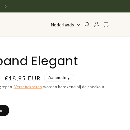
Vriendelijke service en advies
T
Inloggen
Winkelwagen
Nederlands
a
a
l
band Elegant
Aanbiedingsprijs
€18,95 EUR
Aanbieding
egrepen.
Verzendkosten
worden berekend bij de checkout.
m