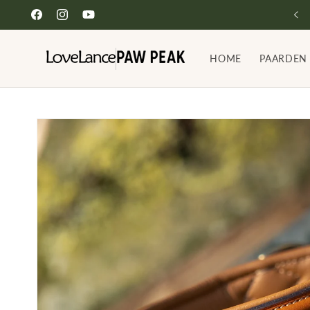
Meteen
naar de
Facebook
Instagram
YouTube
content
HOME
PAARDEN
Ga direct naar
productinformatie