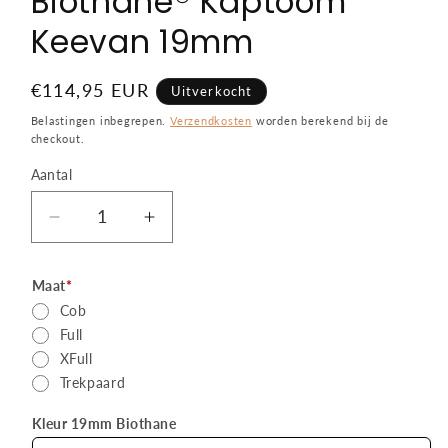
Biothane® Kaptoom
Keevan 19mm
Normale
€114,95 EUR
Uitverkocht
prijs
Belastingen inbegrepen.
Verzendkosten
worden berekend bij de
checkout.
Aantal
Aantal
Aantal
Aantal
verlagen
verhogen
voor
voor
Maat
*
Biothane®
Biothane®
Cob
Kaptoom
Kaptoom
Full
Keevan
Keevan
XFull
19mm
19mm
Trekpaard
Kleur 19mm Biothane