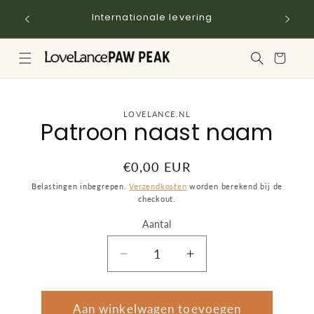
Meteen
naar de
Internationale levering
content
Winkelwagen
a direct naar
LOVELANCE.NL
Patroon naast naam
roductinformatie
Normale
€0,00 EUR
prijs
Belastingen inbegrepen.
Verzendkosten
worden berekend bij de
checkout.
Aantal
Aantal
Aantal
Aantal
verlagen
verhogen
voor
voor
Patroon
Patroon
Aan winkelwagen toevoegen