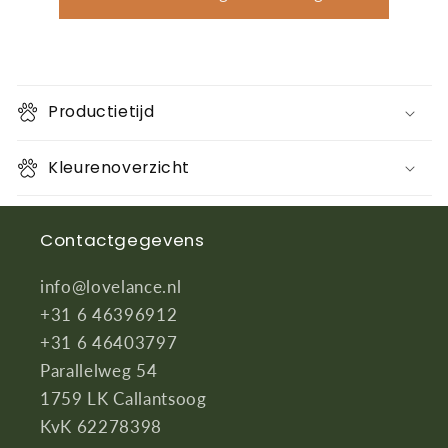
naast
naast
naam
naam
Productietijd
Kleurenoverzicht
Contactgegevens
info@lovelance.nl
+31 6 46396912
+31 6 46403797
Parallelweg 54
1759 LK Callantsoog
KvK 62278398