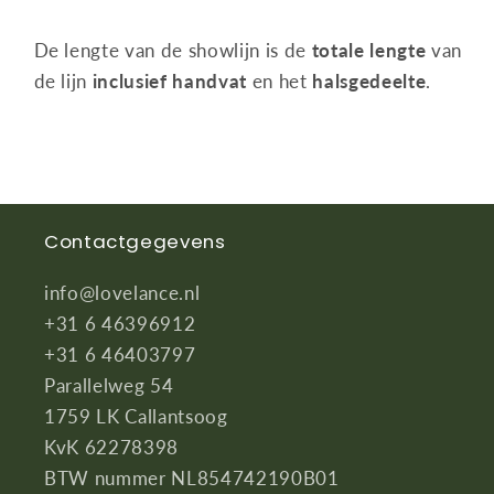
De l
engte van de showlijn is de
totale lengte
van
de lijn
inclusief
handvat
en het
halsgedeelte
.
Contactgegevens
info@lovelance.nl
+31 6 46396912
+31 6 46403797
Parallelweg 54
1759 LK Callantsoog
KvK 62278398
BTW nummer NL854742190B01