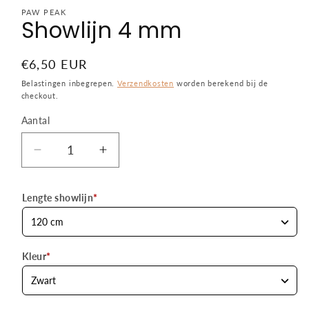
1
openen
PAW PEAK
Showlijn 4 mm
in
modaal
Normale
€6,50 EUR
prijs
Belastingen inbegrepen.
Verzendkosten
worden berekend bij de
checkout.
Aantal
Aantal
Aantal
Aantal
verlagen
verhogen
voor
voor
Lengte showlijn
*
Showlijn
Showlijn
4
4
mm
mm
Kleur
*