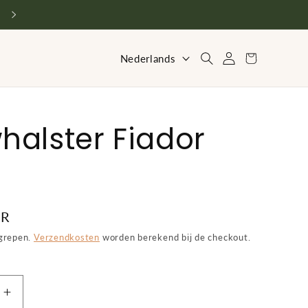
Vriendelijke service en advies
T
Inloggen
Winkelwagen
Nederlands
a
a
l
halster Fiador
UR
egrepen.
Verzendkosten
worden berekend bij de checkout.
Aantal