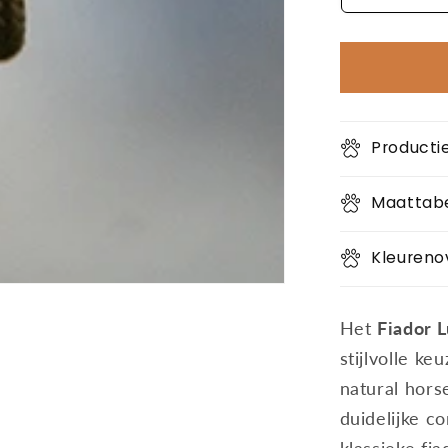
Productie
Maattab
Kleureno
Het
Fiador 
stijlvolle k
natural hors
duidelijke c