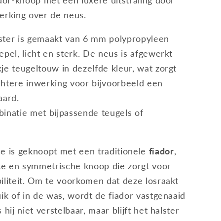
ador-knoop met een luxere uitstraling door
erking over de neus.
ster is gemaakt van 6 mm polypropyleen
epel, licht en sterk. De neus is afgewerkt
je teugeltouw in dezelfde kleur, wat zorgt
htere inwerking voor bijvoorbeeld een
aard.
inatie met bijpassende teugels of
e is geknoopt met een traditionele
fiador
,
e en symmetrische knoop die zorgt voor
iliteit. Om te voorkomen dat deze losraakt
uik of in de was, wordt de fiador vastgenaaid
 hij niet verstelbaar, maar blijft het halster