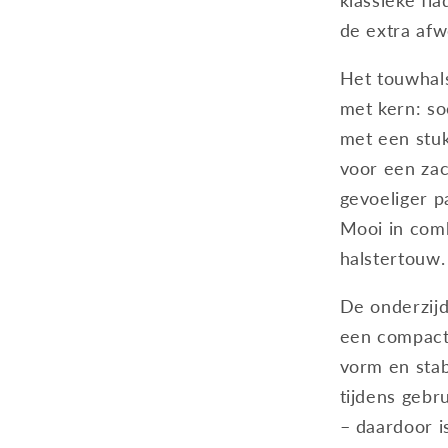
klassieke fi
de extra afw
Het touwhal
met kern: so
met een stuk
voor een zac
gevoeliger p
Mooi in comb
halstertouw.
De onderzijd
een compact
vorm en stab
tijdens gebr
– daardoor is