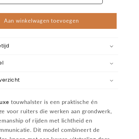
Aan winkelwagen toevoegen
tijd
el
verzicht
Luxe
touwhalster is een praktische én
euze voor ruiters die werken aan grondwerk,
emanship of rijden met lichtheid en
ommunicatie. Dit model combineert de