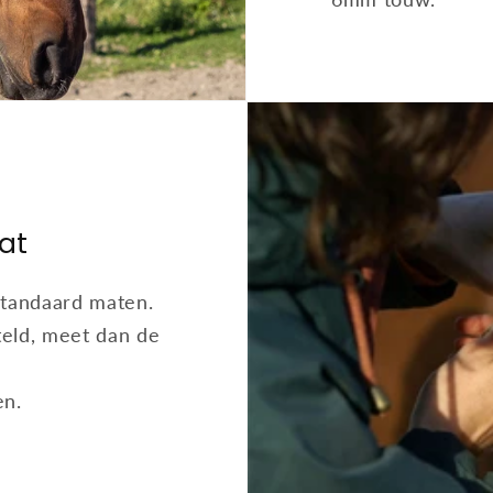
at
standaard maten.
teld, meet dan de
en.