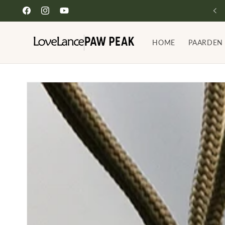
Meteen
naar de
Facebook
Instagram
YouTube
content
HOME
PAARDEN
Ga direct naar
productinformatie