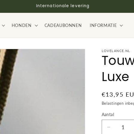
Internationale levering
HONDEN
CADEAUBONNEN
INFORMATIE
LOVELANCE.NL
Touw
Luxe
Normale
€13,95 E
prijs
Belastingen inb
Aantal
Aantal
Aantal