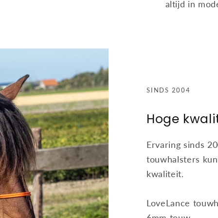
altijd in mod
SINDS 2004
Hoge kwalit
Ervaring sinds 20
touwhalsters kun
kwaliteit.
LoveLance touwh
6mm touw.