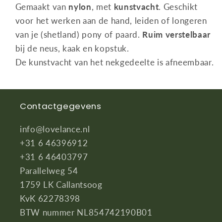
Gemaakt van
nylon
, met
kunstvacht
. Geschikt
voor het werken aan de hand, leiden of longeren
van je (shetland) pony of paard.
Ruim verstelbaar
bij de neus, kaak en kopstuk.
De kunstvacht van het nekgedeelte is afneembaar.
Contactgegevens
info@lovelance.nl
+31 6 46396912
+31 6 46403797
Parallelweg 54
1759 LK Callantsoog
KvK 62278398
BTW nummer NL854742190B01