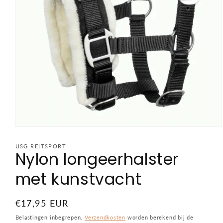
Media
1
openen
USG REITSPORT
Nylon longeerhalster
in
modaal
met kunstvacht
Normale
€17,95 EUR
prijs
Belastingen inbegrepen.
Verzendkosten
worden berekend bij de