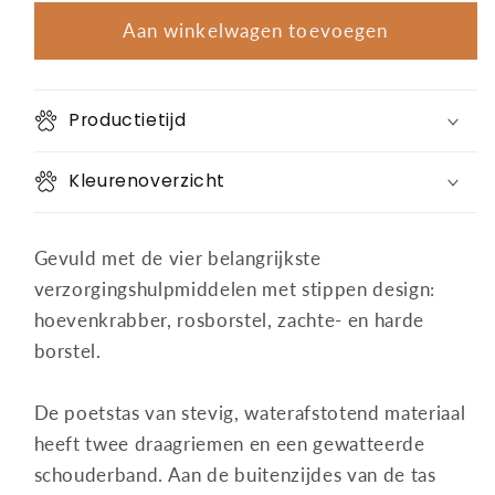
voor
voor
Verzorgingsset
Verzorgingsset
Aan winkelwagen toevoegen
&quot;
&quot;
Blue
Blue
Motion&quot;
Motion&quot;
Productietijd
Kleurenoverzicht
Gevuld met de vier belangrijkste
verzorgingshulpmiddelen met stippen design:
hoevenkrabber, rosborstel, zachte- en harde
borstel.
De poetstas van stevig, waterafstotend materiaal
heeft twee draagriemen en een gewatteerde
schouderband. Aan de buitenzijdes van de tas