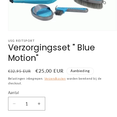
Media
1
openen
USG REITSPORT
Verzorgingsset " Blue
in
modaal
Motion"
Normale
Aanbiedingsprijs
€25,00 EUR
Aanbieding
€32,95 EUR
prijs
Belastingen inbegrepen.
Verzendkosten
worden berekend bij de
checkout.
Aantal
Aantal
Aantal
Aantal
verlagen
verhogen