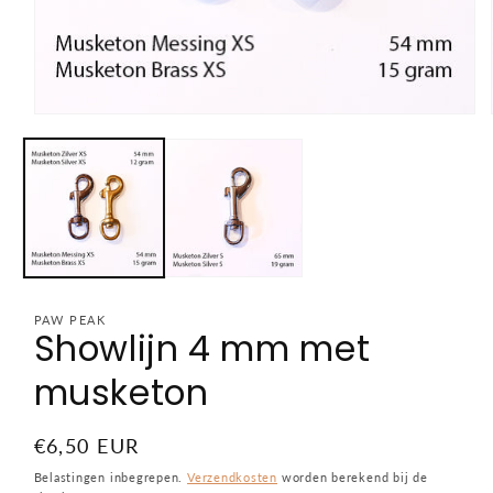
Media
1
openen
in
modaal
PAW PEAK
Showlijn 4 mm met
musketon
Normale
€6,50 EUR
prijs
Belastingen inbegrepen.
Verzendkosten
worden berekend bij de