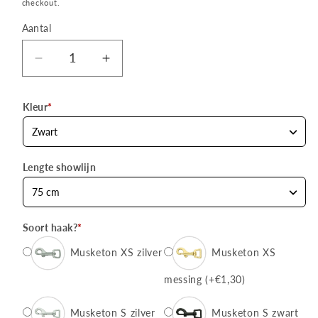
checkout.
Aantal
Aantal
Aantal
Aantal
verlagen
verhogen
voor
voor
Kleur
*
Showlijn
Showlijn
4
4
mm
mm
met
met
Lengte showlijn
musketon
musketon
Soort haak?
*
Musketon XS zilver
Musketon XS
messing
(+€1,30)
Musketon S zilver
Musketon S zwart